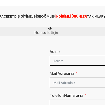
FA
CEKET
DIŞ GIYIM
ELBISE
GÖMLEK
İNDIRIMLI ÜRÜNLER
TAKIMLAR
İletişim
Home
İletişim
Adınız
Mail Adresiniz
Telefon Numaranız