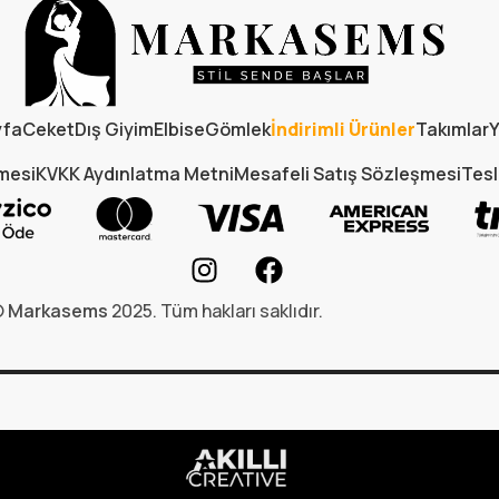
yfa
Ceket
Dış Giyim
Elbise
Gömlek
İndirimli Ürünler
Takımlar
Y
şmesi
KVKK Aydınlatma Metni
Mesafeli Satış Sözleşmesi
Tesl
©
Markasems
2025. Tüm hakları saklıdır.