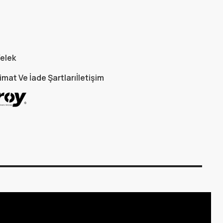
elek
imat Ve İade Şartları
İletişim