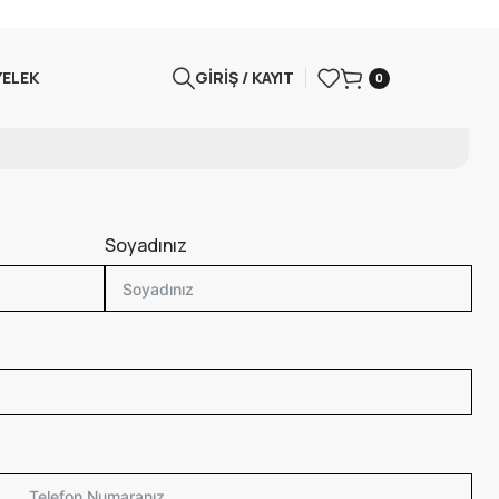
YELEK
GIRIŞ / KAYIT
0
Soyadınız