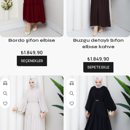
Bordo şifon elbise
Buzgu detaylı Sıfon
elbıse kahve
₺
1.849,90
₺
1.849,90
SEÇENEKLER
SEPETE EKLE