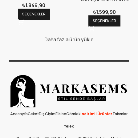
₺
1.849,90
₺
1.599,90
SEÇENEKLER
SEÇENEKLER
Daha fazla ürün yükle
Anasayfa
Ceket
Dış Giyim
Elbise
Gömlek
İndirimli Ürünler
Takımlar
Yelek