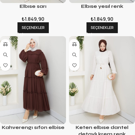
Elbıse sarı
Elbıse yesıl renk
₺
1.849,90
₺
1.849,90
SEÇENEKLER
SEÇENEKLER
Kahverengı sıfon elbise
Keten elbıse dantel
detaylı krem renk