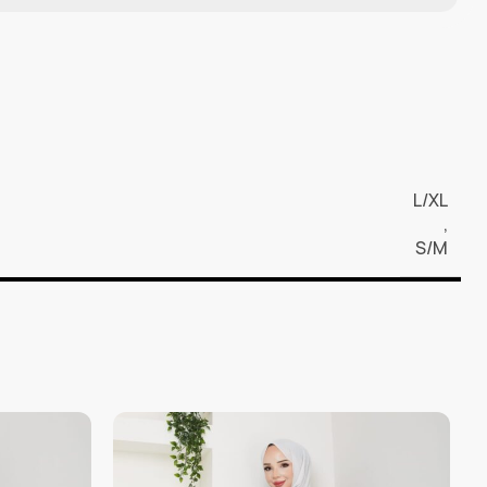
L/XL
,
S/M