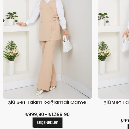
3lü Set Takım bağlamalı Camel
3lü Set T
₺
999,90
–
₺
1.399,90
₺
99
SEÇENEKLER