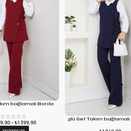
akım bağlamalı Bordo
3lü Set Takım bağlamalı
9,90
–
₺
1.399,90
SEÇENEKLER