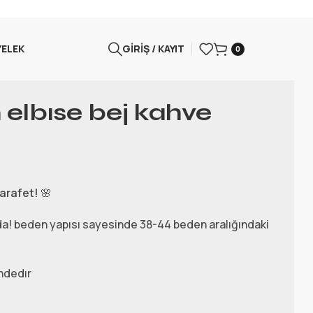
YELEK
GIRIŞ / KAYIT
0
 elbıse bej kahve
zarafet!
🌸
da! beden yapısı sayesinde 38-44 beden aralığındaki
ındedır