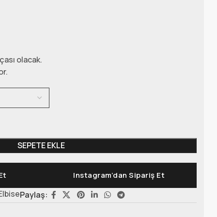
çası olacak.
or.
SEPETE EKLE
Et
Instagram’dan Sipariş Et
Elbise
Paylaş: