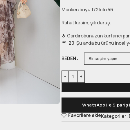
Manken boyu 172 kılo 56
Rahat kesim, şık duruş.
🌟 Gardırobunuzun kurtarıcı par
20
Şu anda bu ürünü inceliy
BEDEN
WhatsApp ile Sipariş 
Favorilere ekle
Kategoriler: