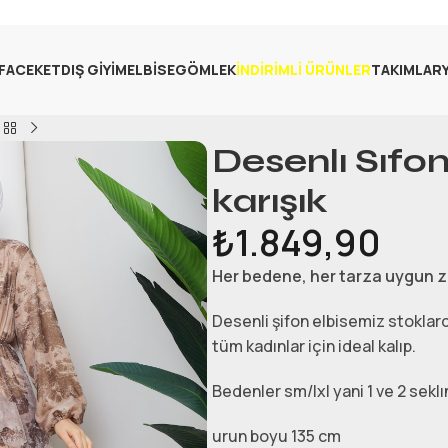
FA
CEKET
DIŞ GIYIM
ELBISE
GÖMLEK
İNDIRIMLI ÜRÜNLER
TAKIMLAR
Desenlı Sıfon
karışık
₺
1.849,90
Her bedene, her tarza uygun 
Desenli şifon elbisemiz stoklar
tüm kadınlar için ideal kalıp.
Bedenler sm/lxl yani 1 ve 2 sekl
urun boyu 135 cm