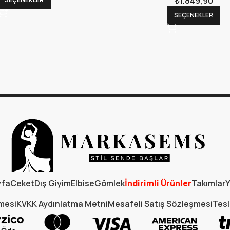
₺
1.849,90
SEÇENEKLER
yfa
Ceket
Dış Giyim
Elbise
Gömlek
İndirimli Ürünler
Takımlar
Y
şmesi
KVKK Aydınlatma Metni
Mesafeli Satış Sözleşmesi
Tesl