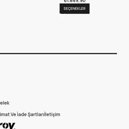
₺
1.849,90
SEÇENEKLER
elek
imat Ve İade Şartları
İletişim