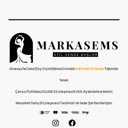
Anasayfa
Ceket
Dış Giyim
Elbise
Gömlek
İndirimli Ürünler
Takımlar
Yelek
Çerez Politikası
Gizlilik Sözleşmesi
KVKK Aydınlatma Metni
Mesafeli Satış Sözleşmesi
Teslimat Ve İade Şartları
İletişim