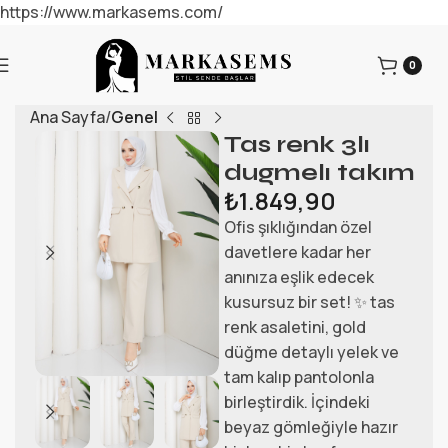
https://www.markasems.com/
0
Ana Sayfa
Genel
Tas renk 3lı
dugmelı takım
₺
1.849,90
Ofis şıklığından özel
davetlere kadar her
anınıza eşlik edecek
kusursuz bir set! ✨ tas
renk asaletini, gold
düğme detaylı yelek ve
tam kalıp pantolonla
birleştirdik. İçindeki
beyaz gömleğiyle hazır