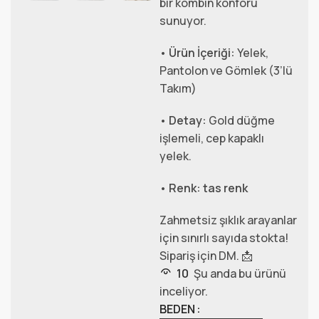
bir kombin konforu
sunuyor.
•
Ürün İçeriği:
Yelek,
Pantolon ve Gömlek (3’lü
Takım)
•
Detay:
Gold düğme
işlemeli, cep kapaklı
yelek.
•
Renk:
tas renk
Zahmetsiz şıklık arayanlar
için sınırlı sayıda stokta!
Sipariş için DM. 📩
10
Şu anda bu ürünü
inceliyor.
BEDEN