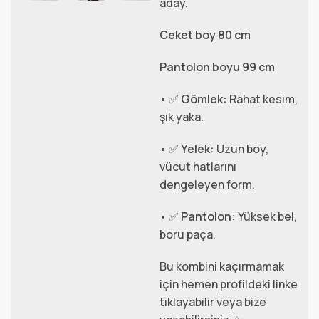
aday.
Ceket boy 80 cm
Pantolon boyu 99 cm
• ✅
Gömlek:
Rahat kesim,
şık yaka.
• ✅
Yelek:
Uzun boy,
vücut hatlarını
dengeleyen form.
• ✅
Pantolon:
Yüksek bel,
boru paça.
Bu kombini kaçırmamak
için hemen profildeki linke
tıklayabilir veya bize