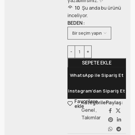
yazabilirsiniz. ✨
10
Şu anda bu ürünü
inceliyor.
BEDEN
SEPETE EKLE
WhatsApp ile Sipariş Et
Instagram’dan Sipariş Et
Favorilere
Kategoriler:
Paylaş:
ekle
Genel
,
Takımlar