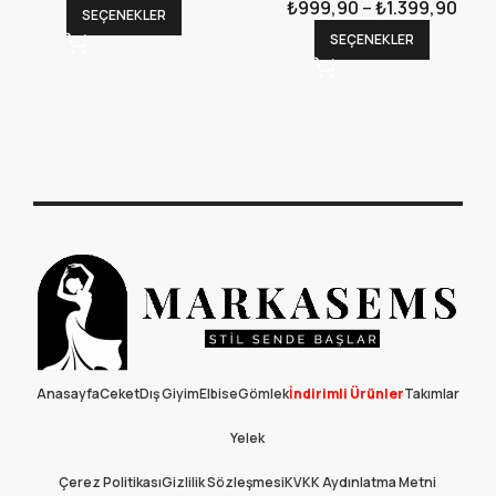
₺
999,90
–
₺
1.399,90
SEÇENEKLER
SEÇENEKLER
Anasayfa
Ceket
Dış Giyim
Elbise
Gömlek
İndirimli Ürünler
Takımlar
Yelek
Çerez Politikası
Gizlilik Sözleşmesi
KVKK Aydınlatma Metni