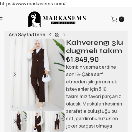
https://www.markasems.com/
0
Ana Sayfa
Genel
Kahverengı 3lu
dugmelı takım
₺
1.849,90
Kombin yapma derdine
son! ☕️ Çaba sarf
etmeden şık görünmek
isteyenler için 3’lü
takımımız favori parçanız
olacak. Maskülen kesimin
zarafetle buluştuğu bu
set, gardırobunuzun en
joker parçası olmaya