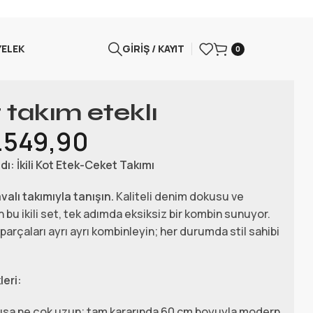
YELEK
GIRIŞ / KAYIT
0
 takım eteklı
.549,90
ı: İkili Kot Etek-Ceket Takımı
alı takımıyla tanışın.
Kaliteli denim dokusu ve
u ikili set, tek adımda eksiksiz bir kombin sunuyor.
r parçaları ayrı ayrı kombinleyin; her durumda stil sahibi
leri:
ısa ne çok uzun; tam kararında 60 cm boyuyla modern