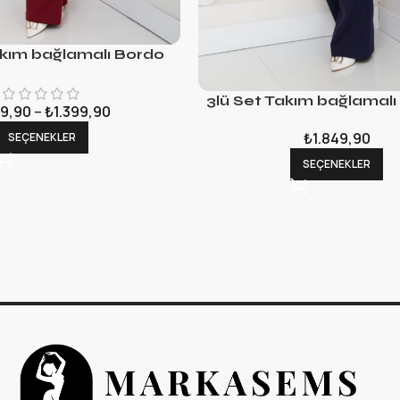
akım bağlamalı Bordo
3lü Set Takım bağlamalı
9,90
–
₺
1.399,90
₺
1.849,90
SEÇENEKLER
SEÇENEKLER