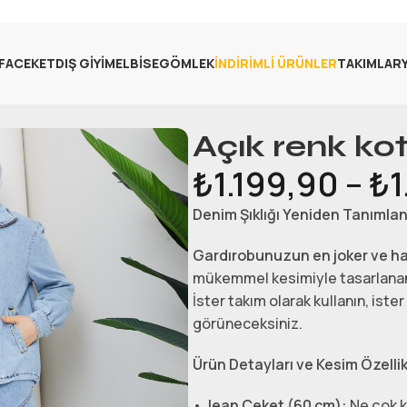
FA
CEKET
DIŞ GIYIM
ELBISE
GÖMLEK
İNDIRIMLI ÜRÜNLER
TAKIMLAR
Açık renk kot
₺
1.199,90
–
₺
1
Denim Şıklığı Yeniden Tanımland
Gardırobunuzun en joker ve hav
mükemmel kesimiyle tasarlanan b
İster takım olarak kullanın, iste
görüneceksiniz.
Ürün Detayları ve Kesim Özellik
•
Jean Ceket (60 cm):
Ne çok k