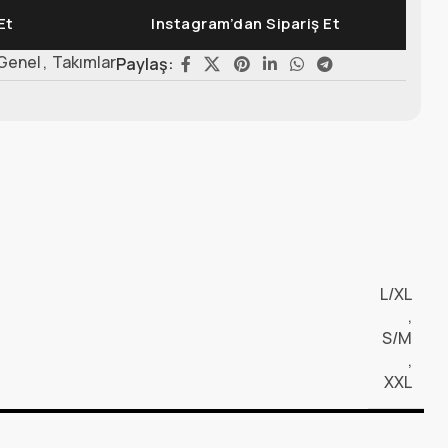
Et
Instagram’dan Sipariş Et
Genel
,
Takımlar
Paylaş:
L/XL
,
S/M
,
XXL