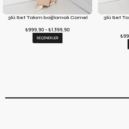
3lü Set Takım bağlamalı Camel
3lü Set T
₺
999,90
–
₺
1.399,90
₺
99
SEÇENEKLER