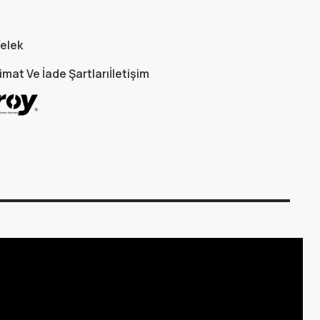
elek
imat Ve İade Şartları
İletişim