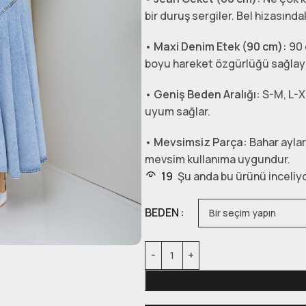
bir duruş sergiler. Bel hizasınd
•
Maxi Denim Etek (90 cm):
90 
boyu hareket özgürlüğü sağlayan
•
Geniş Beden Aralığı:
S-M, L-X
uyum sağlar.
•
Mevsimsiz Parça:
Bahar ayları
mevsim kullanıma uygundur.
19
Şu anda bu ürünü inceliyo
BEDEN