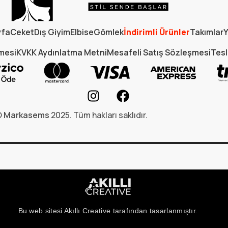
yfa
Ceket
Dış Giyim
Elbise
Gömlek
İndirimli Ürünler
Takımlar
Y
şmesi
KVKK Aydınlatma Metni
Mesafeli Satış Sözleşmesi
Tesl
©
Markasems
2025. Tüm hakları saklıdır.
Bu web sitesi Akıllı Creative tarafından tasarlanmıştır.