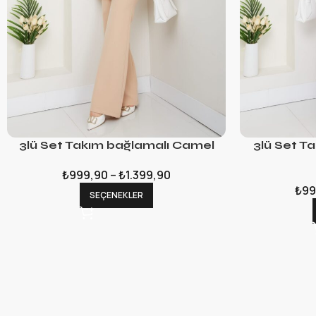
3lü Set Takım bağlamalı Camel
3lü Set T
₺
999,90
–
₺
1.399,90
₺
99
SEÇENEKLER