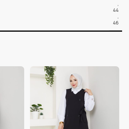
,
44
,
46