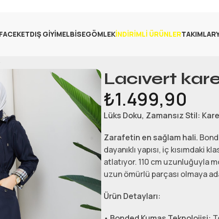
FA
CEKET
DIŞ GIYIM
ELBISE
GÖMLEK
İNDIRIMLI ÜRÜNLER
TAKIMLAR
Lacıvert kar
₺
1.499,90
Lüks Doku, Zamansız Stil: Kare
Zarafetin en sağlam hali.
Bonde
dayanıklı yapısı, iç kısımdaki kla
atlatıyor. 110 cm uzunluğuyla m
uzun ömürlü parçası olmaya ad
Ürün Detayları:
•
Bonded Kumaş Teknolojisi:
To