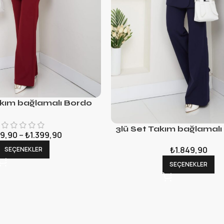
akım bağlamalı Bordo
3lü Set Takım bağlamalı
9,90
–
₺
1.399,90
₺
1.849,90
SEÇENEKLER
SEÇENEKLER