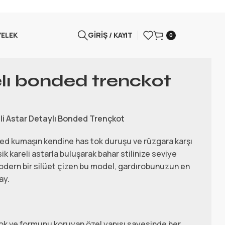
YELEK
GIRIŞ / KAYIT
0
elı bonded trenckot
li Astar Detaylı Bonded Trençkot
d kumaşın kendine has tok duruşu ve rüzgara karşı
sik kareli astarla buluşarak bahar stilinize seviye
odern bir silüet çizen bu model, gardırobunuzun en
ay.
k ve formunu koruyan özel yapısı sayesinde her