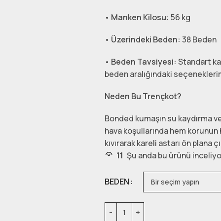
•
Manken Kilosu:
56 kg
•
Üzerindeki Beden:
38 Beden
•
Beden Tavsiyesi:
Standart kal
beden aralığındaki seçeneklerimi
Neden Bu Trençkot?
Bonded kumaşın su kaydırma ve 
hava koşullarında hem korunun 
kıvırarak kareli astarı ön plana çı
11
Şu anda bu ürünü inceliyo
BEDEN