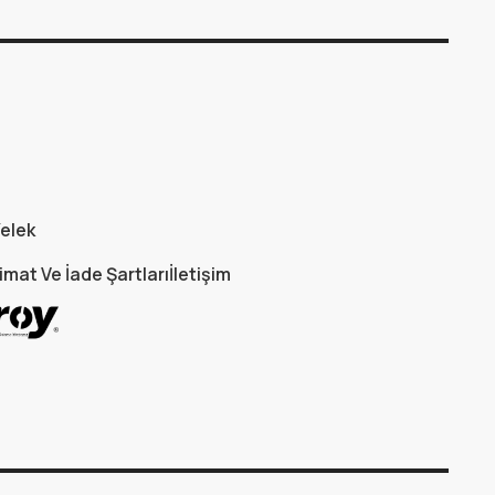
elek
imat Ve İade Şartları
İletişim