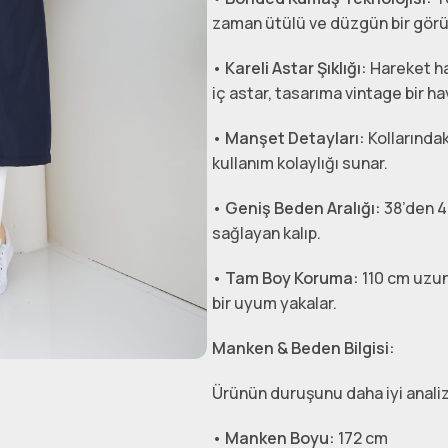
zaman ütülü ve düzgün bir gör
•
Kareli Astar Şıklığı:
Hareket ha
iç astar, tasarıma vintage bir ha
•
Manşet Detayları:
Kollarındak
kullanım kolaylığı sunar.
•
Geniş Beden Aralığı:
38’den 4
sağlayan kalıp.
•
Tam Boy Koruma:
110 cm uzun
bir uyum yakalar.
Manken & Beden Bilgisi:
Ürünün duruşunu daha iyi analiz
•
Manken Boyu:
172 cm