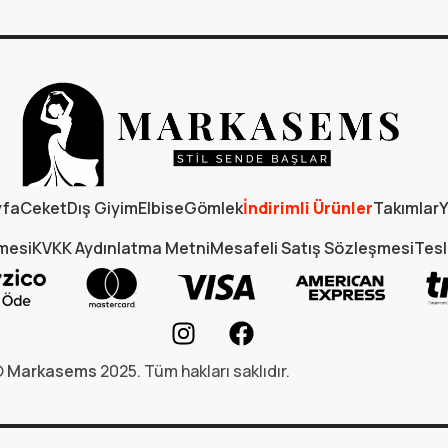
yfa
Ceket
Dış Giyim
Elbise
Gömlek
İndirimli Ürünler
Takımlar
Y
şmesi
KVKK Aydınlatma Metni
Mesafeli Satış Sözleşmesi
Tesl
©
Markasems
2025. Tüm hakları saklıdır.