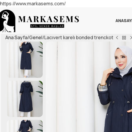
https://www.markasems.com/
ANASAY
Ana Sayfa
Genel
Lacıvert karelı bonded trenckot