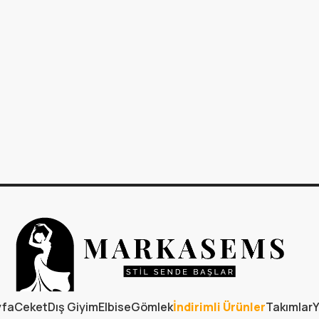
yfa
Ceket
Dış Giyim
Elbise
Gömlek
İndirimli Ürünler
Takımlar
Y