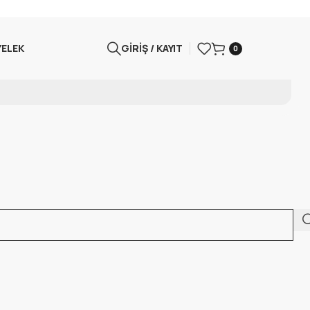
YELEK
GIRIŞ / KAYIT
0
dmin