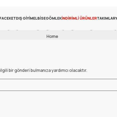
FA
CEKET
DIŞ GIYIM
ELBISE
GÖMLEK
İNDIRIMLI ÜRÜNLER
TAKIMLAR
ından Gönderiler
A
Home
gili bir gönderi bulmanıza yardımcı olacaktır.