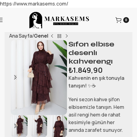
https://www.markasems.com/
0
Ana Sayfa
Genel
Sıfon elbıse
desenlı
kahverengı
₺
1.849,90
Kahvenin en şık tonuyla
tanışın!
✨☕
Yeni sezon kahve şifon
elbisemizle tanışın. Hem
asil rengi hem de rahat
kesimiyle günün her
anında zarafet sunuyor.