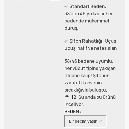
✅
Standart Beden:
38’den 46’ya kadar her
bedende mükemmel
duruş.
✅
Şifon Rahatlığı:
Uçuş
uçuş, hafif ve nefes alan
38/46 bedene uyumlu,
her vücut tipine yakışan
efsane kalıp! Şifonun
zarafeti kahvenin
sıcaklığıyla buluştu.
12
Şu anda bu ürünü
inceliyor.
BEDEN