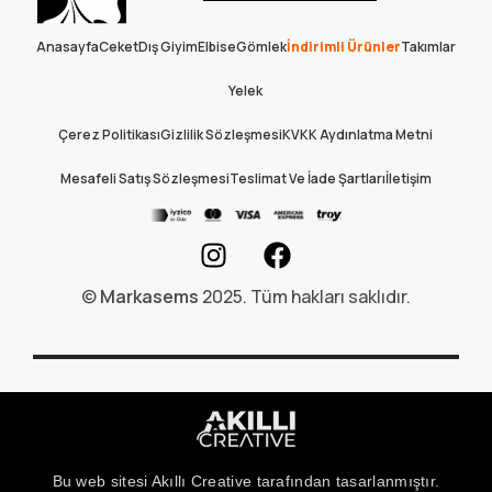
Anasayfa
Ceket
Dış Giyim
Elbise
Gömlek
İndirimli Ürünler
Takımlar
Yelek
Çerez Politikası
Gizlilik Sözleşmesi
KVKK Aydınlatma Metni
Mesafeli Satış Sözleşmesi
Teslimat Ve İade Şartları
İletişim
©
Markasems
2025. Tüm hakları saklıdır.
Bu web sitesi Akıllı Creative tarafından tasarlanmıştır.