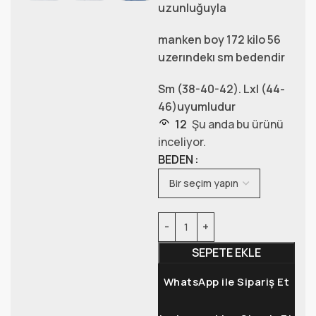
uzunluğuyla
manken boy 172 kilo 56
uzerındekı sm bedendir
Sm (38-40-42). Lxl (44-
46)uyumludur
12
Şu anda bu ürünü
inceliyor.
BEDEN
SEPETE EKLE
WhatsApp ile Sipariş Et