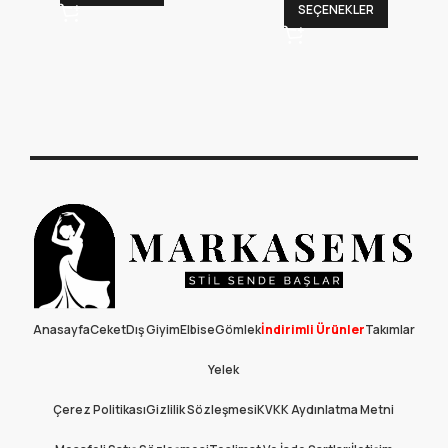
SEÇENEKLER
Anasayfa
Ceket
Dış Giyim
Elbise
Gömlek
İndirimli Ürünler
Takımlar
Yelek
Çerez Politikası
Gizlilik Sözleşmesi
KVKK Aydınlatma Metni