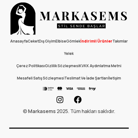
Anasayfa
Ceket
Dış Giyim
Elbise
Gömlek
İndirimli Ürünler
Takımlar
Yelek
Çerez Politikası
Gizlilik Sözleşmesi
KVKK Aydınlatma Metni
Mesafeli Satış Sözleşmesi
Teslimat Ve İade Şartları
İletişim
©
Markasems
2025. Tüm hakları saklıdır.