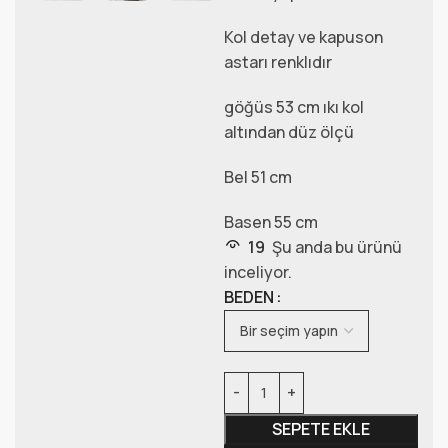
Kol detay ve kapuson
astarı renklıdır
göğüs 53 cm ıkı kol
altından düz ölçü
Bel 51 cm
Basen 55 cm
19
Şu anda bu ürünü
inceliyor.
BEDEN
SEPETE EKLE