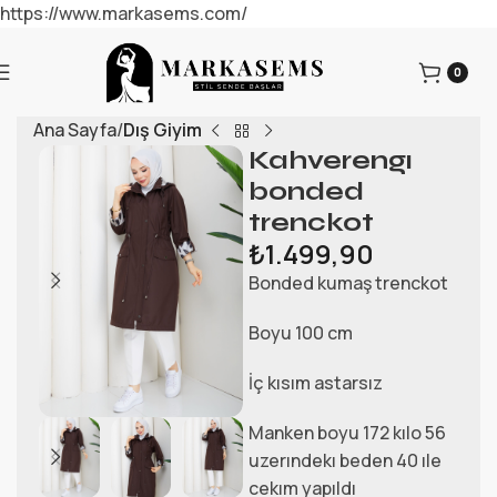
https://www.markasems.com/
0
Ana Sayfa
Dış Giyim
Kahverengı
bonded
trenckot
₺
1.499,90
Bonded kumaş trenckot
Boyu 100 cm
İç kısım astarsız
Manken boyu 172 kılo 56
uzerındekı beden 40 ıle
cekım yapıldı