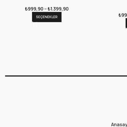
₺
999,90
–
₺
1.399,90
₺
99
SEÇENEKLER
Anasa