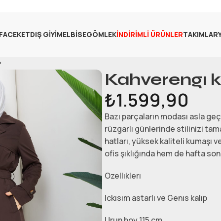
FA
CEKET
DIŞ GIYIM
ELBISE
GÖMLEK
İNDIRIMLI ÜRÜNLER
TAKIMLAR
Kahverengı k
₺
1.599,90
Bazı parçaların modası asla geç
rüzgarlı günlerinde stilinizi t
hatları, yüksek kaliteli kumaşı
ofis şıklığında hem de hafta son
Ozellıklerı
Ickısım astarlı ve Genıs kalıp
Urun boy 115 cm