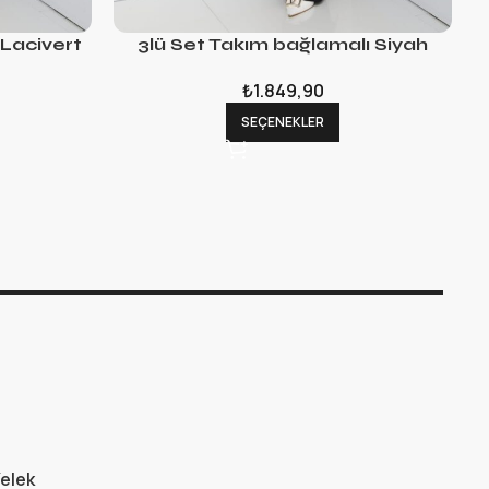
 Lacivert
3lü Set Takım bağlamalı Siyah
₺
1.849,90
SEÇENEKLER
elek