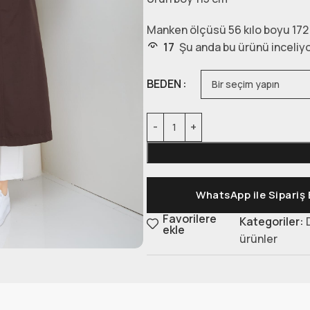
Manken ölçüsü 56 kılo boyu 172 
17
Şu anda bu ürünü inceliyo
BEDEN
WhatsApp ile Sipariş 
Favorilere
Kategoriler:
ekle
ürünler