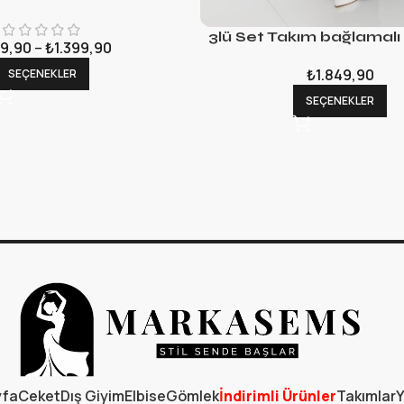
3lü Set Takım bağlamalı
9,90
–
₺
1.399,90
₺
1.849,90
SEÇENEKLER
SEÇENEKLER
yfa
Ceket
Dış Giyim
Elbise
Gömlek
İndirimli Ürünler
Takımlar
Y