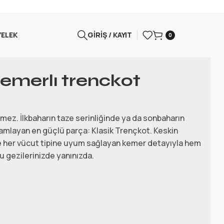
YELEK
GIRIŞ / KAYIT
0
emerlı trenckot
mez. İlkbaharın taze serinliğinde ya da sonbaharın
amamlayan en güçlü parça: Klasik Trençkot. Keskin
 ve her vücut tipine uyum sağlayan kemer detayıyla hem
u gezilerinizde yanınızda.