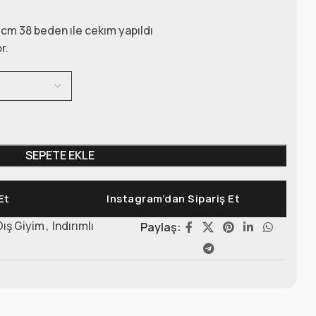
cm 38 beden ıle cekım yapıldı
r.
SEPETE EKLE
Et
Instagram’dan Sipariş Et
Dış Giyim
,
Indırımlı
Paylaş: