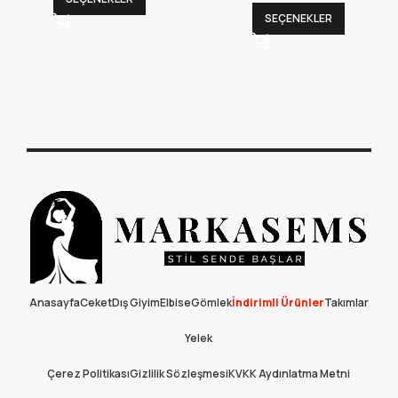
SEÇENEKLER
Anasayfa
Ceket
Dış Giyim
Elbise
Gömlek
İndirimli Ürünler
Takımlar
Yelek
Çerez Politikası
Gizlilik Sözleşmesi
KVKK Aydınlatma Metni