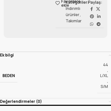
Favorilere
Kategoriler:
Paylaş:
ekle
Indırımlı
ürünler
,
Takımlar
Ek bilgi
44
,
BEDEN
L/XL
,
S/M
Değerlendirmeler (0)