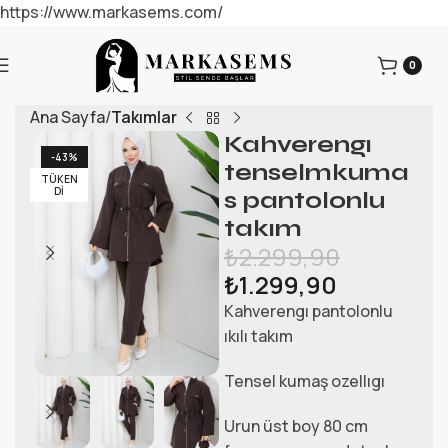
https://www.markasems.com/
0
Ana Sayfa
Takımlar
Kahverengı
-43%
tenselmkuma
TÜKEN
DI
s pantolonlu
takım
₺
2.299,90
₺
1.299,90
Kahverengı pantolonlu
ıkılı takım
Tensel kumaş ozellıgı
Urun üst boy 80 cm