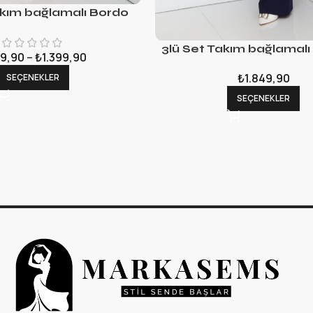
akım bağlamalı Bordo
3lü Set Takım bağlamalı
9,90
–
₺
1.399,90
₺
1.849,90
SEÇENEKLER
SEÇENEKLER