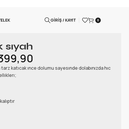
YELEK
GIRIŞ / KAYIT
0
k sıyah
.399,90
ıza tarz katıcak ınce dolumu sayesınde dolabınızda hıc
lıklerı;
alıptır