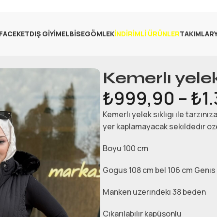
FA
CEKET
DIŞ GIYIM
ELBISE
GÖMLEK
İNDIRIMLI ÜRÜNLER
TAKIMLAR
Kemerlı yele
₺
999,90
–
₺
1
Kemerlı yelek sıklıgı ıle tarzın
yer kaplamayacak sekıldedır ozel
Boyu 100 cm
Gogus 108 cm bel 106 cm Genıs k
Manken uzerındekı 38 beden
Cıkarılabılır kapüşonlu