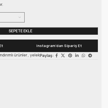
r.
SEPETE EKLE
Et
Instagram’dan Sipariş Et
Indırımlı ürünler
,
yelek
Paylaş: