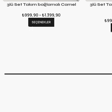
3lü Set Takım bağlamalı Camel
3lü Set T
₺
999,90
–
₺
1.399,90
₺
99
SEÇENEKLER