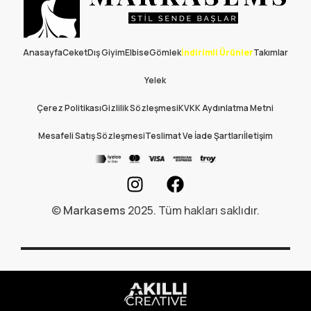
Anasayfa
Ceket
Dış Giyim
Elbise
Gömlek
İndirimli Ürünler
Takımlar
Yelek
Çerez Politikası
Gizlilik Sözleşmesi
KVKK Aydınlatma Metni
Mesafeli Satış Sözleşmesi
Teslimat Ve İade Şartları
İletişim
©
Markasems
2025. Tüm hakları saklıdır.