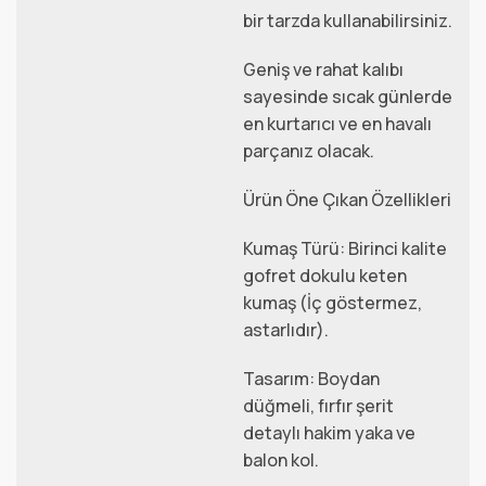
bir tarzda kullanabilirsiniz.
Geniş ve rahat kalıbı
sayesinde sıcak günlerde
en kurtarıcı ve en havalı
parçanız olacak.
Ürün Öne Çıkan Özellikleri
Kumaş Türü: Birinci kalite
gofret dokulu keten
kumaş (İç göstermez,
astarlıdır).
Tasarım: Boydan
düğmeli, fırfır şerit
detaylı hakim yaka ve
balon kol.