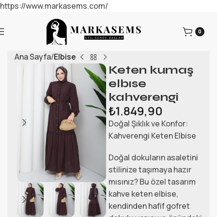
https://www.markasems.com/
0
Ana Sayfa
Elbise
Keten kumaş
elbıse
kahverengi
₺
1.849,90
Doğal Şıklık ve Konfor:
Kahverengi Keten Elbise
Doğal dokuların asaletini
stilinize taşımaya hazır
mısınız? Bu özel tasarım
kahve keten elbise,
kendinden hafif gofret