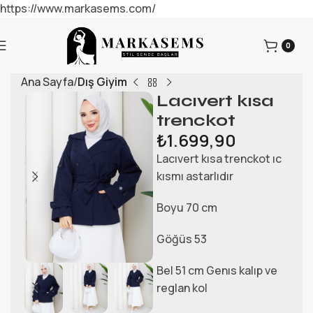
https://www.markasems.com/
0
Ana Sayfa
Dış Giyim
Lacıvert kısa
trenckot
₺
1.699,90
Lacıvert kısa trenckot ıc
kısmı astarlıdır
Boyu 70 cm
Göğüs 53
Bel 51 cm Genıs kalıp ve
reglan kol