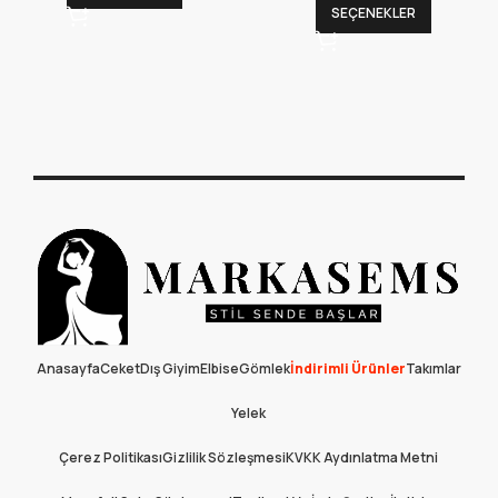
SEÇENEKLER
Anasayfa
Ceket
Dış Giyim
Elbise
Gömlek
İndirimli Ürünler
Takımlar
Yelek
Çerez Politikası
Gizlilik Sözleşmesi
KVKK Aydınlatma Metni