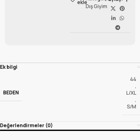
ekle
Dış Giyim
Ek bilgi
44
,
BEDEN
L/XL
,
S/M
Değerlendirmeler (0)