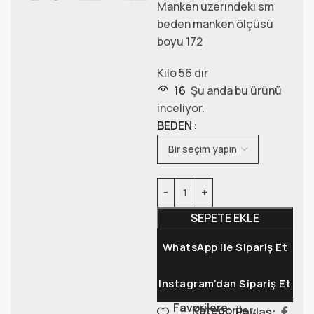
Manken uzerındekı sm
beden manken ölçüsü
boyu 172
Kılo 56 dır
16
Şu anda bu ürünü
inceliyor.
BEDEN
SEPETE EKLE
WhatsApp ile Sipariş Et
Instagram’dan Sipariş Et
Favorilere
Kategoriler:
Paylaş: