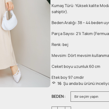
Kumaş Türü: Yüksek kalite Moda
sahiptir).
Beden Aralığı: 38 – 44 beden u
Parça Sayısı: 2’li Takım (Fermua
Renk: bej
Mevsim: Dört mevsim kullanıma
Ceket boyu uzunluk 60 cm
Etek boy 97 cmdir
16
Şu anda bu ürünü inceliyo
BEDEN