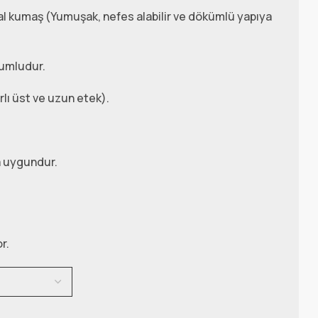
l kumaş (Yumuşak, nefes alabilir ve dökümlü yapıya
yumludur.
rlı üst ve uzun etek).
 uygundur.
r.