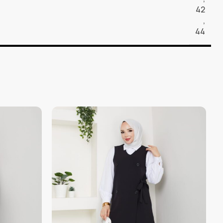
42
,
44