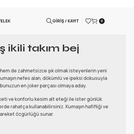
YELEK
GIRIŞ / KAYIT
0
ikili takım bej
hem de zahmetsizce şık olmak isteyenlerin yeni
 kumaşın nefes alan, dökümlü ve ipeksi dokusuyla
ırobunuzun en joker parçası olmaya aday.
ti ve konforlu kesim alt eteği ile ister günlük
rde rahatça kullanabilirsiniz. Kumaşın hafifliği ve
areket özgürlüğü sunar.