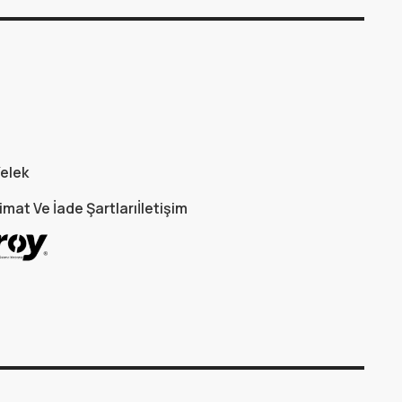
elek
imat Ve İade Şartları
İletişim