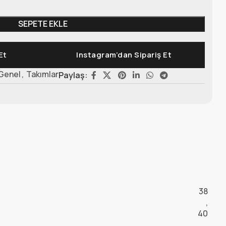
SEPETE EKLE
Et
Instagram’dan Sipariş Et
Genel
,
Takımlar
Paylaş:
38
,
40
,