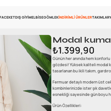
FA
CEKET
DIŞ GIYIM
ELBISE
GÖMLEK
İNDIRIMLI ÜRÜNLER
TAKIMLAR
Modal kumaş 
₺
1.399,90
Günün her anında hem konforlu 
gözdesi! Yüksek kaliteli modal
tasarlanan bu ikili takım, gard
Fermuar detaylı modern üst ceke
kombinlerinizde ister şık davetle
esnekliği sayesinde gün boyu h
Ürün Özellikleri: