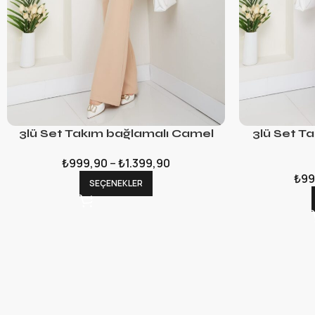
3lü Set Takım bağlamalı Camel
3lü Set T
₺
999,90
–
₺
1.399,90
₺
99
SEÇENEKLER