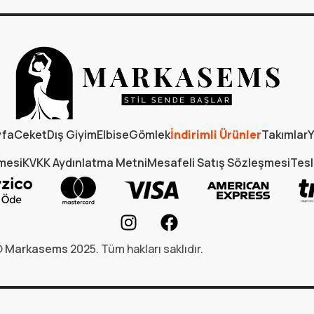
yfa
Ceket
Dış Giyim
Elbise
Gömlek
İndirimli Ürünler
Takımlar
Y
şmesi
KVKK Aydınlatma Metni
Mesafeli Satış Sözleşmesi
Tesl
©
Markasems
2025. Tüm hakları saklıdır.