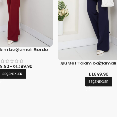
akım bağlamalı Bordo
3lü Set Takım bağlamalı
9,90
–
₺
1.399,90
₺
1.849,90
SEÇENEKLER
SEÇENEKLER