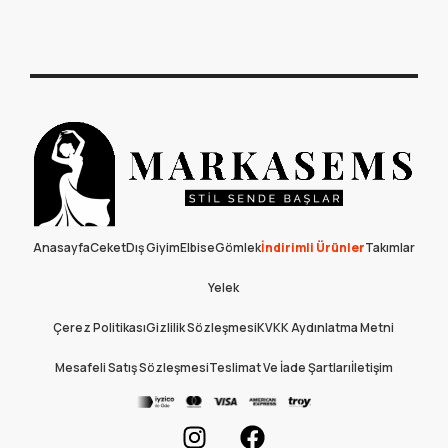
Anasayfa
Ceket
Dış Giyim
Elbise
Gömlek
İndirimli Ürünler
Takımlar
Yelek
Çerez Politikası
Gizlilik Sözleşmesi
KVKK Aydınlatma Metni
Mesafeli Satış Sözleşmesi
Teslimat Ve İade Şartları
İletişim