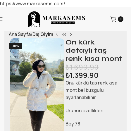
https://www.markasems.com/
0
Ana Sayfa
Dış Giyim
On kürk
-18%
detaylı taş
renk kısa mont
₺
1.699,90
₺
1.399,90
Onu kürklü tas renk kısa
mont bel buzgulu
ayarlanabılınır
Urunun ozellıklerı
Boy 78