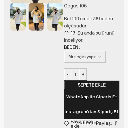
Gogus 106
Bel 100 cmdır 38 beden
ölçüsüdür
17
Şu anda bu ürünü
inceliyor.
BEDEN
SEPETE EKLE
WhatsApp ile Sipariş Et
Instagram’dan Sipariş Et
Favorilere
Kategoriler:
Paylaş:
ekle