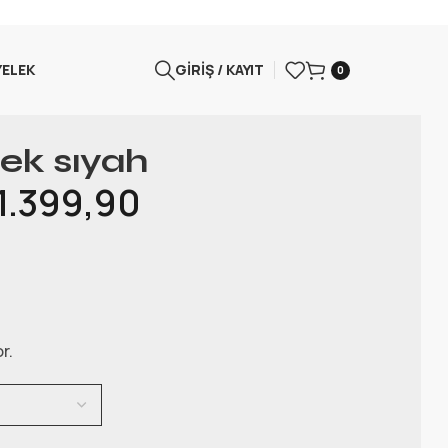
YELEK
GIRIŞ / KAYIT
0
lek sıyah
1.399,90
r.