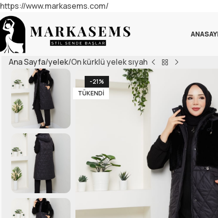
https://www.markasems.com/
ANASAY
Ana Sayfa
yelek
On kürklü yelek sıyah
-21%
TÜKENDI