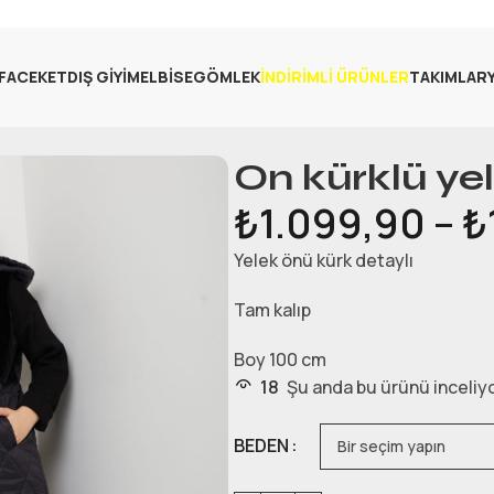
FA
CEKET
DIŞ GIYIM
ELBISE
GÖMLEK
İNDIRIMLI ÜRÜNLER
TAKIMLAR
On kürklü ye
₺
1.099,90
–
₺
Yelek önü kürk detaylı
Tam kalıp
Boy 100 cm
18
Şu anda bu ürünü inceliyo
BEDEN