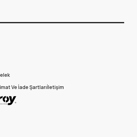
elek
imat Ve İade Şartları
İletişim