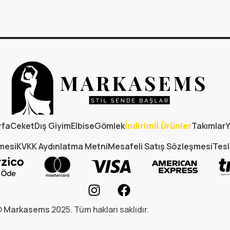
yfa
Ceket
Dış Giyim
Elbise
Gömlek
İndirimli Ürünler
Takımlar
Y
şmesi
KVKK Aydınlatma Metni
Mesafeli Satış Sözleşmesi
Tesl
©
Markasems
2025. Tüm hakları saklıdır.