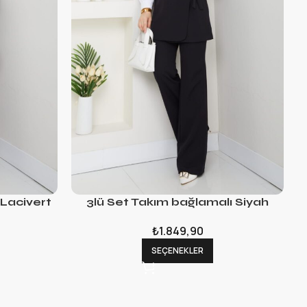
 Lacivert
3lü Set Takım bağlamalı Siyah
₺
1.849,90
SEÇENEKLER