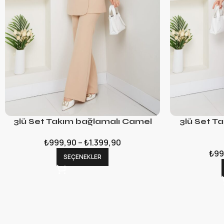
3lü Set Takım bağlamalı Camel
3lü Set T
₺
999,90
–
₺
1.399,90
₺
99
SEÇENEKLER