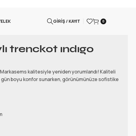
YELEK
GIRIŞ / KAYIT
0
lı trenckot ındıgo
, Markasems kalitesiyle yeniden yorumlandı! Kaliteli
a gün boyu konfor sunarken, görünümünüze sofistike
m