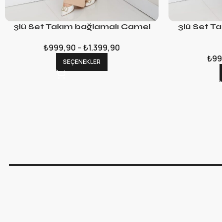
3lü Set Takım bağlamalı Camel
3lü Set T
₺
999,90
–
₺
1.399,90
₺
99
SEÇENEKLER