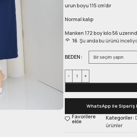
urun boyu 115 cm’dır
Normal kalıp
Manken 172 boy kılo 56 uzerınd
16
Şu anda bu ürünü inceliyo
BEDEN
WhatsApp ile Sipariş 
Favorilere
Kategoriler:
ekle
ürünler