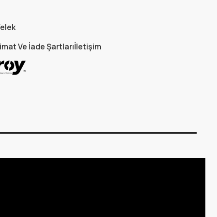
elek
imat Ve İade Şartları
İletişim