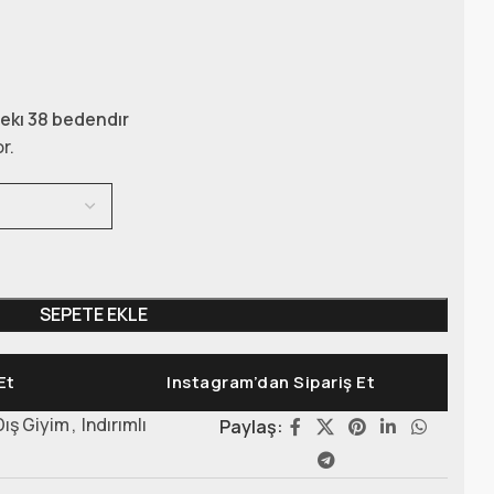
ekı 38 bedendır
r.
SEPETE EKLE
Et
Instagram’dan Sipariş Et
Dış Giyim
,
Indırımlı
Paylaş: