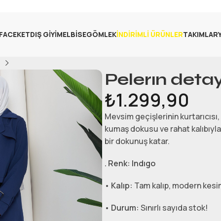
FA
CEKET
DIŞ GIYIM
ELBISE
GÖMLEK
İNDIRIMLI ÜRÜNLER
TAKIMLAR
Pelerın detay
₺
1.299,90
Mevsim geçişlerinin kurtarıcısı
kumaş dokusu ve rahat kalıbıyl
bir dokunuş katar.
. Renk:
Indıgo
•
Kalıp:
Tam kalıp, modern kesi
•
Durum:
Sınırlı sayıda stok!