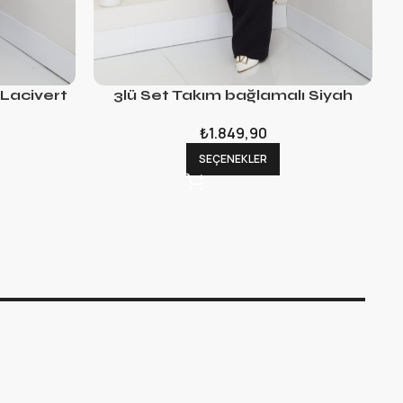
 Lacivert
3lü Set Takım bağlamalı Siyah
₺
1.849,90
SEÇENEKLER