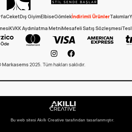
yfa
Ceket
Dış Giyim
Elbise
Gömlek
İndirimli Ürünler
Takımlar
Y
şmesi
KVKK Aydınlatma Metni
Mesafeli Satış Sözleşmesi
Tesl
©
Markasems
2025. Tüm hakları saklıdır.
Bu web sitesi Akıllı Creative tarafından tasarlanmıştır.