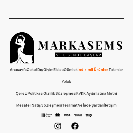
Anasayfa
Ceket
Dış Giyim
Elbise
Gömlek
İndirimli Ürünler
Takımlar
Yelek
Çerez Politikası
Gizlilik Sözleşmesi
KVKK Aydınlatma Metni
Mesafeli Satış Sözleşmesi
Teslimat Ve İade Şartları
İletişim