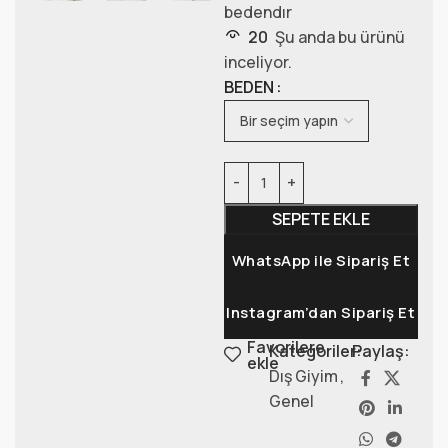
bedendır
20
Şu anda bu ürünü
inceliyor.
BEDEN
SEPETE EKLE
WhatsApp ile Sipariş Et
Instagram’dan Sipariş Et
Favorilere
Kategoriler:
Paylaş:
ekle
Dış Giyim
,
Genel