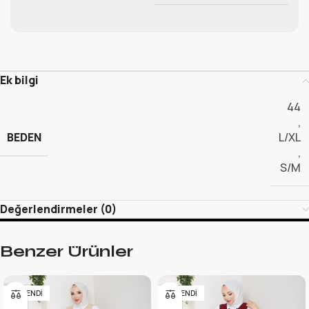
Ek bilgi
44
,
BEDEN
L/XL
,
S/M
Değerlendirmeler (0)
Benzer Ürünler
TÜKENDI
TÜKENDI