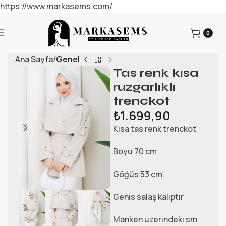
https://www.markasems.com/
0
Ana Sayfa
Genel
Tas renk kısa
ruzgarlıklı
trenckot
₺
1.699,90
Kısa tas renk trenckot
Boyu 70 cm
Göğüs 53 cm
Genıs salaş kalıptır
Manken uzerındekı sm