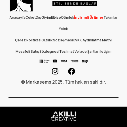
Anasayfa
Ceket
Dış Giyim
Elbise
Gömlek
İndirimli Ürünler
Takımlar
Yelek
Çerez Politikası
Gizlilik Sözleşmesi
KVKK Aydınlatma Metni
Mesafeli Satış Sözleşmesi
Teslimat Ve İade Şartları
İletişim
©
Markasems
2025. Tüm hakları saklıdır.