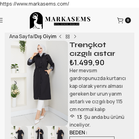
https://www.markasems.com/
0
Ana Sayfa
Dış Giyim
Trençkot
cızgılı astar
₺
1.499,90
Her mevsım
gardropunuzda kurtarıcı
kap olarak yerını alması
gereken bır urun yarım
astarlı ve cızgılı boy 115
cm normal kalıp
13
Şu anda bu ürünü
inceliyor.
BEDEN