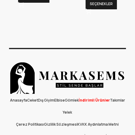
SEÇENEKLER
Anasayfa
Ceket
Dış Giyim
Elbise
Gömlek
İndirimli Ürünler
Takımlar
Yelek
Çerez Politikası
Gizlilik Sözleşmesi
KVKK Aydınlatma Metni