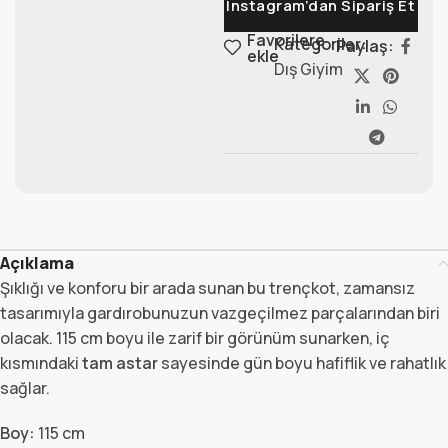
Instagram’dan Sipariş Et
Favorilere
Kategoriler:
Paylaş:
ekle
Dış Giyim
Açıklama
Şıklığı ve konforu bir arada sunan bu trençkot, zamansız
tasarımıyla gardırobunuzun vazgeçilmez parçalarından biri
olacak. 115 cm boyu ile zarif bir görünüm sunarken, iç
kısmındaki
tam astar
sayesinde gün boyu hafiflik ve rahatlık
sağlar.
Boy:
115 cm