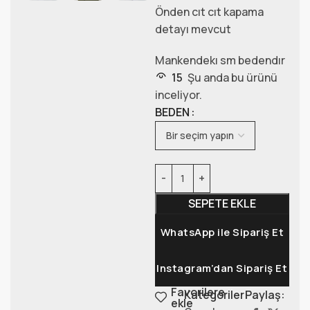
Önden cıt cıt kapama
detayı mevcut
Mankendekı sm bedendır
15
Şu anda bu ürünü
inceliyor.
BEDEN
SEPETE EKLE
WhatsApp ile Sipariş Et
Instagram’dan Sipariş Et
Favorilere
Kategoriler:
Paylaş:
ekle