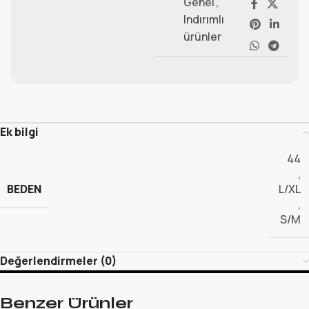
Genel
,
Indırımlı
ürünler
Ek bilgi
44
,
BEDEN
L/XL
,
S/M
Değerlendirmeler (0)
Benzer Ürünler