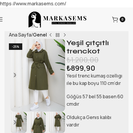
https://www.markasems.com/
0
Ana Sayfa
Genel
Yeşil çıtçıtlı
-25%
trenckot
₺
1.200,00
₺
899,90
Yesıl trenc kumaş ozellıgı
ıle bu kap boyu 110 cm’dır
Göğüs 57 bel 55 basen 60
cmdır
Oldukça Genıs kalıbı
vardır