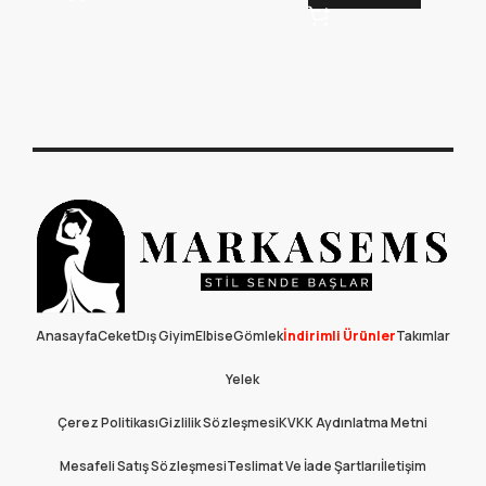
Anasayfa
Ceket
Dış Giyim
Elbise
Gömlek
İndirimli Ürünler
Takımlar
Yelek
Çerez Politikası
Gizlilik Sözleşmesi
KVKK Aydınlatma Metni
Mesafeli Satış Sözleşmesi
Teslimat Ve İade Şartları
İletişim