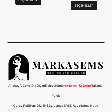
SEÇENEKLER
SEÇENEKLER
Anasayfa
Ceket
Dış Giyim
Elbise
Gömlek
İndirimli Ürünler
Takımlar
Yelek
Çerez Politikası
Gizlilik Sözleşmesi
KVKK Aydınlatma Metni