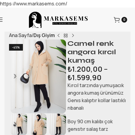
https://www.markasems.com/
0
Ana Sayfa
Dış Giyim
Camel renk
-45%
angora kırcıl
kumaş
₺
1.200,00
–
₺
1.599,90
Kırcıl tarzında yumuşacık
angora kumaş ürünümüz
Genıs kalıptır kollar lastıklı
rıbanalı
Boy 90 cm kalıbı çok
genıstır salaş tarz