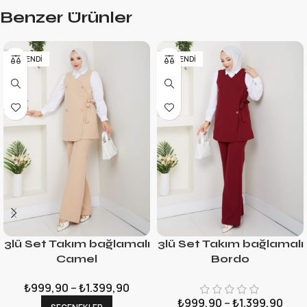
Benzer Ürünler
TÜKENDI
TÜKENDI
3lü Set Takım bağlamalı
3lü Set Takım bağlamalı
Camel
Bordo
₺
999,90
–
₺
1.399,90
₺
999,90
–
₺
1.399,90