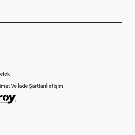
elek
imat Ve İade Şartları
İletişim