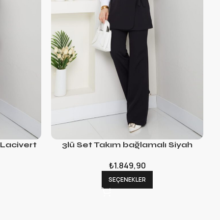
 Lacivert
3lü Set Takım bağlamalı Siyah
₺
1.849,90
SEÇENEKLER