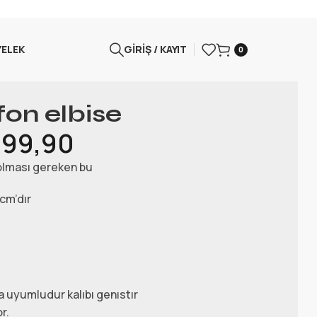
YELEK
GIRIŞ / KAYIT
0
fon elbise
299,90
 olması gereken bu
cm’dır
 uyumludur kalıbı genıstır
r.