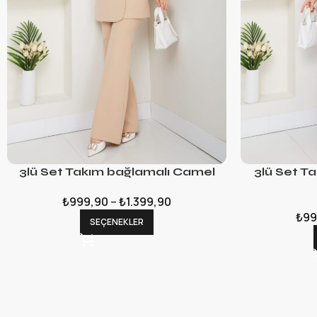
3lü Set Takım bağlamalı Camel
3lü Set T
₺
999,90
–
₺
1.399,90
₺
99
SEÇENEKLER