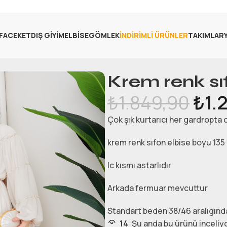
FA
CEKET
DIŞ GIYIM
ELBISE
GÖMLEK
İNDIRIMLI ÜRÜNLER
TAKIMLAR
Krem renk sı
₺
1.849,90
₺
1.
Çok şık kurtarıcı her gardropta
krem renk sıfon elbise boyu 135 
Ic kısmı astarlıdır
Arkada fermuar mevcuttur
Standart beden 38/46 aralıgında
14
Şu anda bu ürünü inceliyo