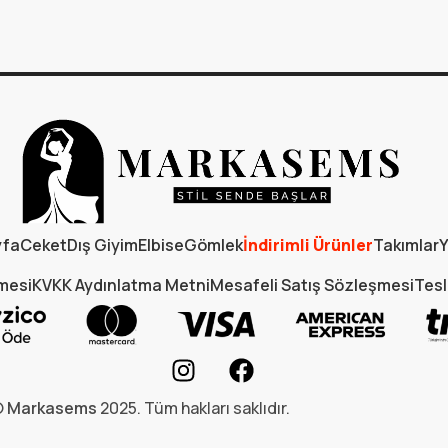
yfa
Ceket
Dış Giyim
Elbise
Gömlek
İndirimli Ürünler
Takımlar
Y
şmesi
KVKK Aydınlatma Metni
Mesafeli Satış Sözleşmesi
Tesl
©
Markasems
2025. Tüm hakları saklıdır.