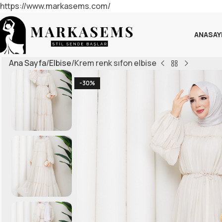
https://www.markasems.com/
ANASAY
Ana Sayfa
Elbise
Krem renk sıfon elbise
-30%